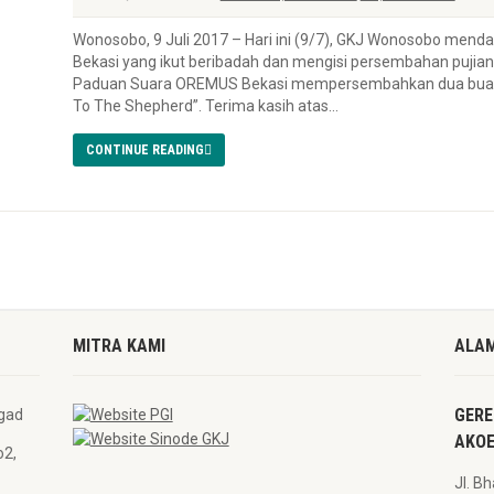
Wonosobo, 9 Juli 2017 – Hari ini (9/7), GKJ Wonosobo men
Bekasi yang ikut beribadah dan mengisi persembahan pujian
Paduan Suara OREMUS Bekasi mempersembahkan dua buah puji
To The Shepherd”. Terima kasih atas...
CONTINUE READING
MITRA KAMI
ALAM
GERE
AKOE
o2,
Jl. B