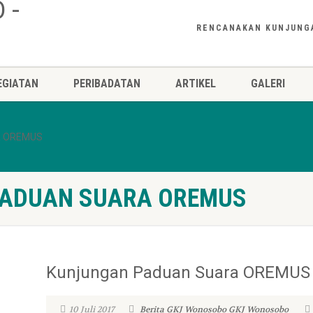
RENCANAKAN KUNJUNG
EGIATAN
PERIBADATAN
ARTIKEL
GALERI
a OREMUS
 PADUAN SUARA OREMUS
Kunjungan Paduan Suara OREMUS 
10 Juli 2017
Berita GKJ Wonosobo
GKJ Wonosobo