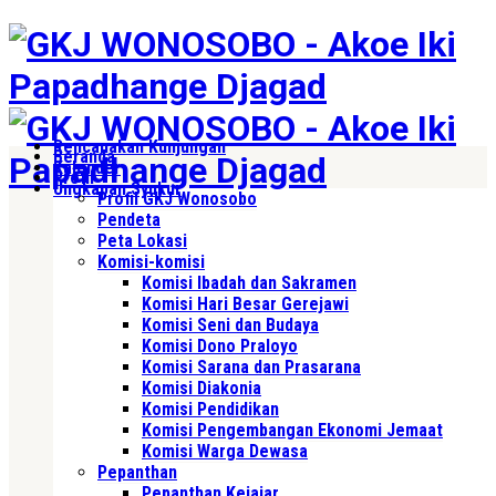
Rencanakan Kunjungan
Beranda
Kalender
Profil
Ungkapan Syukur
Profil GKJ Wonosobo
Pendeta
Peta Lokasi
Komisi-komisi
Komisi Ibadah dan Sakramen
Komisi Hari Besar Gerejawi
Komisi Seni dan Budaya
Komisi Dono Praloyo
Komisi Sarana dan Prasarana
Komisi Diakonia
Komisi Pendidikan
Komisi Pengembangan Ekonomi Jemaat
Komisi Warga Dewasa
Pepanthan
Pepanthan Kejajar